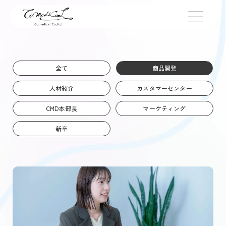
toggle
navigation
全て
商品開発
人材紹介
カスタマーセンター
CMD本部長
マーケティング
新卒