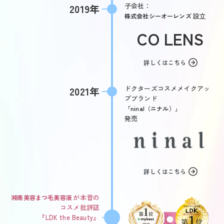
子会社：
2019年
設立
株式会社シーオーレンズ
CO LENS
詳しくはこちら
ドクターズコスメメイクアッ
2021年
プブランド
「ninal（ニナル）」
発売
詳しくはこちら
が本音の
湘南美容まつ毛美容液
コスメ批評誌
『LDK the Beauty』