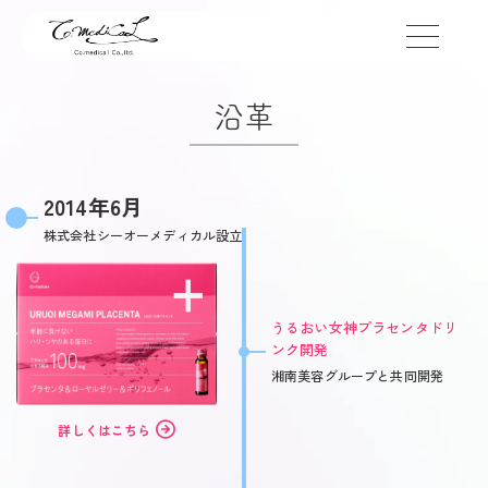
toggle
navigation
沿革
2014年6月
株式会社シーオーメディカル設立
うるおい女神プラセンタドリ
ンク開発
湘南美容グループと共同開発
詳しくはこちら